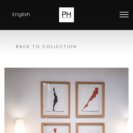
English
Collection
BACK TO COLLECTION
Inspirations
Expositions
Revendeurs
Contact