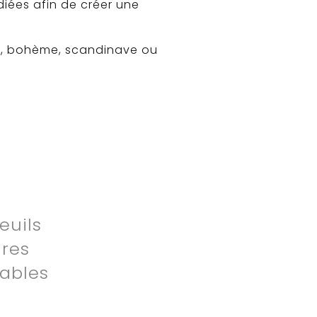
diées afin de créer une
ue, bohème, scandinave ou
euils
res
ables